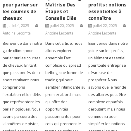
pour parier sur
Maîtrise Des
profits : notions
les courses de
Étapes et
essentielles à
chevaux
Conseils Clés
connaître
juillet 4, 2025
juillet 20, 2025
juillet 22, 2025
Antoine Lecomte
Antoine Lecomte
Antoine Lecomte
Bienvenue dans notre
Dans cet article, nous
Bienvenue dans notre
guide ultime pour
allons explorer
guide sur les profits,
parier sur les courses
ensemble l’art
un élément essentiel
de chevaux. En tant
complexe du spread
pour toute entreprise
que passionnés de ce
betting, une forme de
désireuse de
sport captivant, nous
trading qui peut
prospérer. Nous
comprenons
sembler intimidante au
savons que le monde
l’excitation et les défis
premier abord, mais
des affaires peut être
que représentent les
qui offre des
complexe et parfois
paris hippiques. Nous
opportunités
déroutant, mais nous
avons parcouru des
passionnantes pour
sommes ici pour
kilomètres de pistes,
ceux qui prennent le
simplifier les notions
analysé des tonnes
temps de maîtriser
essentielles que