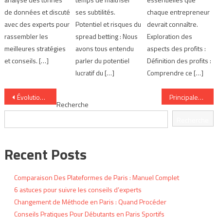
de données et discuté
ses subtilités.
chaque entrepreneur
avec des experts pour
Potentiel et risques du
devrait connaître.
rassembler les
spread betting : Nous
Exploration des
meilleures stratégies
avons tous entendu
aspects des profits :
et conseils. […]
parler du potentiel
Définition des profits :
lucratif du […]
Comprendre ce […]
Navigation
Évolution du Secteur Des Paris en 2025 : Analyse
Principales Approches Stratégiques en Paris Sportifs
Recherche
de
Recherche
l’article
Recent Posts
Comparaison Des Plateformes de Paris : Manuel Complet
6 astuces pour suivre les conseils d’experts
Changement de Méthode en Paris : Quand Procéder
Conseils Pratiques Pour Débutants en Paris Sportifs