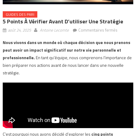
GUIDES DES PARI
5 Points À Vérifier Avant D’utiliser Une Stratégie
sur
août 24, 2025
Antoine Lecomte
Commentaires fermés
5
Nous vivons dans un monde où chaque décision que nous prenons
points
peut avoir un impact significatif sur notre vie personnelle et
à
vérifier
professionnelle.
En tant qu’équipe, nous comprenons l’importance de
avant
bien préparer nos actions avant de nous lancer dans une nouvelle
d’utiliser
stratégie.
une
stratégie
C’est pourquoi nous avons décidé d’explorer les
cinq points